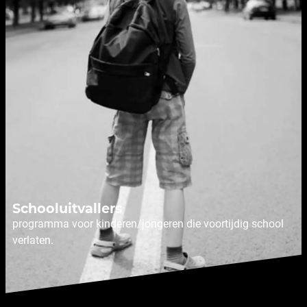
Schooluitvallers
programma voor kinderen/jongeren die voortijdig school
verlaten.